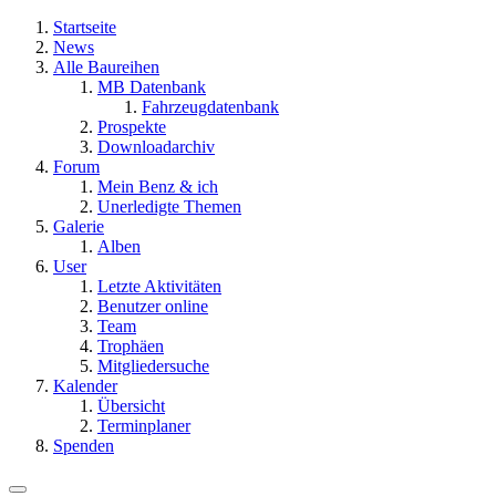
Startseite
News
Alle Baureihen
MB Datenbank
Fahrzeugdatenbank
Prospekte
Downloadarchiv
Forum
Mein Benz & ich
Unerledigte Themen
Galerie
Alben
User
Letzte Aktivitäten
Benutzer online
Team
Trophäen
Mitgliedersuche
Kalender
Übersicht
Terminplaner
Spenden