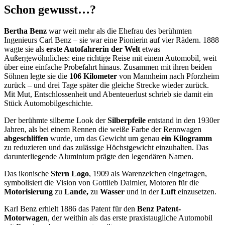
Schon gewusst…?
Bertha Benz
war weit mehr als die Ehefrau des berühmten
Ingenieurs Carl Benz – sie war eine Pionierin auf vier Rädern. 1888
wagte sie als
erste Autofahrerin der Welt
etwas
Außergewöhnliches: eine richtige Reise mit einem Automobil, weit
über eine einfache Probefahrt hinaus. Zusammen mit ihren beiden
Söhnen legte sie die
106 Kilometer
von Mannheim nach Pforzheim
zurück – und drei Tage später die gleiche Strecke wieder zurück.
Mit Mut, Entschlossenheit und Abenteuerlust schrieb sie damit ein
Stück Automobilgeschichte.
Der berühmte silberne Look der
Silberpfeile
entstand in den 1930er
Jahren, als bei einem Rennen die weiße Farbe der Rennwagen
abgeschliffen
wurde, um das Gewicht um genau
ein Kilogramm
zu reduzieren und das zulässige Höchstgewicht einzuhalten. Das
darunterliegende Aluminium prägte den legendären Namen.
Das ikonische
Stern Logo
, 1909 als Warenzeichen eingetragen,
symbolisiert die Vision von Gottlieb Daimler, Motoren für die
Motorisierung
zu
Lande,
zu
Wasser
und in der
Luft
einzusetzen.
Karl Benz erhielt 1886 das Patent für den
Benz Patent-
Motorwagen
, der weithin als das erste praxistaugliche Automobil