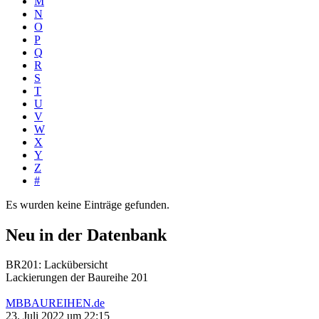
M
N
O
P
Q
R
S
T
U
V
W
X
Y
Z
#
Es wurden keine Einträge gefunden.
Neu in der Datenbank
BR201: Lackübersicht
Lackierungen der Baureihe 201
MBBAUREIHEN.de
23. Juli 2022 um 22:15