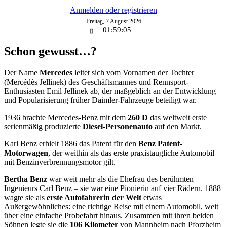
Anmelden oder registrieren
Freitag
,
7
August
2026
01:59:06
Schon gewusst…?
Der Name
Mercedes
leitet sich vom Vornamen der Tochter
(Mercédès Jellinek) des Geschäftsmannes und Rennsport-
Enthusiasten Emil Jellinek ab, der maßgeblich an der Entwicklung
und Popularisierung früher Daimler-Fahrzeuge beteiligt war.
1936 brachte Mercedes-Benz mit dem
260 D
das weltweit erste
serienmäßig produzierte
Diesel-Personenauto
auf den Markt.
Karl Benz erhielt 1886 das Patent für den
Benz Patent-
Motorwagen
, der weithin als das erste praxistaugliche Automobil
mit Benzinverbrennungsmotor gilt.
Bertha Benz
war weit mehr als die Ehefrau des berühmten
Ingenieurs Carl Benz – sie war eine Pionierin auf vier Rädern. 1888
wagte sie als
erste Autofahrerin der Welt
etwas
Außergewöhnliches: eine richtige Reise mit einem Automobil, weit
über eine einfache Probefahrt hinaus. Zusammen mit ihren beiden
Söhnen legte sie die
106 Kilometer
von Mannheim nach Pforzheim