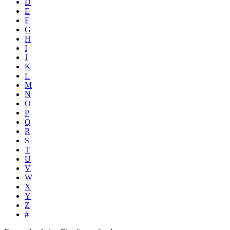
D
E
F
G
H
I
J
K
L
M
N
O
P
Q
R
S
T
U
V
W
X
Y
Z
#