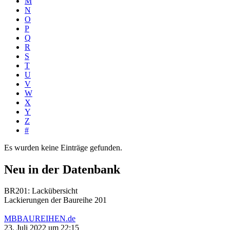
M
N
O
P
Q
R
S
T
U
V
W
X
Y
Z
#
Es wurden keine Einträge gefunden.
Neu in der Datenbank
BR201: Lackübersicht
Lackierungen der Baureihe 201
MBBAUREIHEN.de
23. Juli 2022 um 22:15