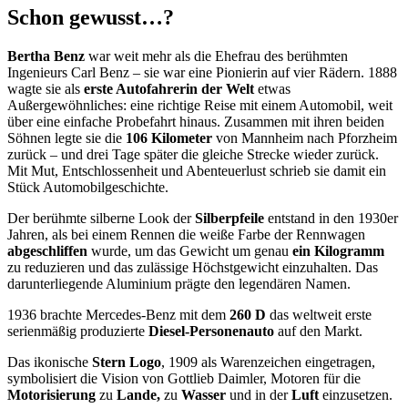
Schon gewusst…?
Bertha Benz
war weit mehr als die Ehefrau des berühmten
Ingenieurs Carl Benz – sie war eine Pionierin auf vier Rädern. 1888
wagte sie als
erste Autofahrerin der Welt
etwas
Außergewöhnliches: eine richtige Reise mit einem Automobil, weit
über eine einfache Probefahrt hinaus. Zusammen mit ihren beiden
Söhnen legte sie die
106 Kilometer
von Mannheim nach Pforzheim
zurück – und drei Tage später die gleiche Strecke wieder zurück.
Mit Mut, Entschlossenheit und Abenteuerlust schrieb sie damit ein
Stück Automobilgeschichte.
Der berühmte silberne Look der
Silberpfeile
entstand in den 1930er
Jahren, als bei einem Rennen die weiße Farbe der Rennwagen
abgeschliffen
wurde, um das Gewicht um genau
ein Kilogramm
zu reduzieren und das zulässige Höchstgewicht einzuhalten. Das
darunterliegende Aluminium prägte den legendären Namen.
1936 brachte Mercedes-Benz mit dem
260 D
das weltweit erste
serienmäßig produzierte
Diesel-Personenauto
auf den Markt.
Das ikonische
Stern Logo
, 1909 als Warenzeichen eingetragen,
symbolisiert die Vision von Gottlieb Daimler, Motoren für die
Motorisierung
zu
Lande,
zu
Wasser
und in der
Luft
einzusetzen.