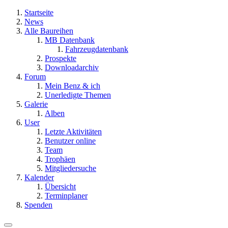
Startseite
News
Alle Baureihen
MB Datenbank
Fahrzeugdatenbank
Prospekte
Downloadarchiv
Forum
Mein Benz & ich
Unerledigte Themen
Galerie
Alben
User
Letzte Aktivitäten
Benutzer online
Team
Trophäen
Mitgliedersuche
Kalender
Übersicht
Terminplaner
Spenden