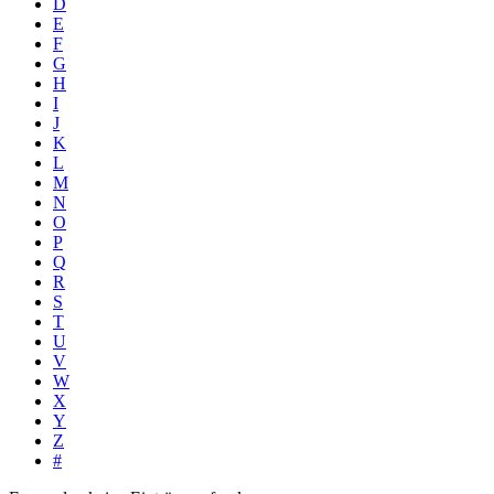
D
E
F
G
H
I
J
K
L
M
N
O
P
Q
R
S
T
U
V
W
X
Y
Z
#