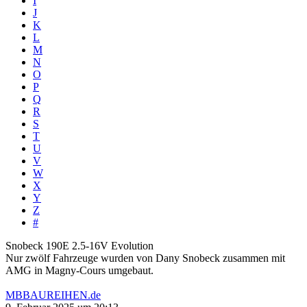
I
J
K
L
M
N
O
P
Q
R
S
T
U
V
W
X
Y
Z
#
Snobeck 190E 2.5-16V Evolution
Nur zwölf Fahrzeuge wurden von Dany Snobeck zusammen mit
AMG in Magny-Cours umgebaut.
MBBAUREIHEN.de