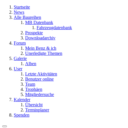
Startseite
News
Alle Baureihen
MB Datenbank
Fahrzeugdatenbank
Prospekte
Downloadarchiv
Forum
Mein Benz & ich
Unerledigte Themen
Galerie
Alben
User
Letzte Aktivitäten
Benutzer online
Team
Trophäen
Mitgliedersuche
Kalender
Übersicht
Terminplaner
Spenden