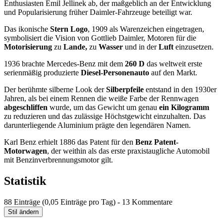
Enthusiasten Emil Jellinek ab, der maßgeblich an der Entwicklung
und Popularisierung früher Daimler-Fahrzeuge beteiligt war.
Das ikonische
Stern Logo
, 1909 als Warenzeichen eingetragen,
symbolisiert die Vision von Gottlieb Daimler, Motoren für die
Motorisierung
zu
Lande,
zu
Wasser
und in der
Luft
einzusetzen.
1936 brachte Mercedes-Benz mit dem
260 D
das weltweit erste
serienmäßig produzierte
Diesel-Personenauto
auf den Markt.
Der berühmte silberne Look der
Silberpfeile
entstand in den 1930er
Jahren, als bei einem Rennen die weiße Farbe der Rennwagen
abgeschliffen
wurde, um das Gewicht um genau
ein Kilogramm
zu reduzieren und das zulässige Höchstgewicht einzuhalten. Das
darunterliegende Aluminium prägte den legendären Namen.
Karl Benz erhielt 1886 das Patent für den
Benz Patent-
Motorwagen
, der weithin als das erste praxistaugliche Automobil
mit Benzinverbrennungsmotor gilt.
Statistik
88 Einträge (0,05 Einträge pro Tag) - 13 Kommentare
Stil ändern