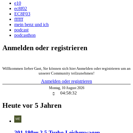
e10
ec8f02
EC8F03
ffffff
mein benz und ich
podcast
podcasthon
Anmelden oder registrieren
Willkommen lieber Gast, Sie können sich hier Anmelden oder registrieren um an
unserer Community teilzunehmen!
Anmelden oder registrieren
Montag
,
10
August
2026
04:58:33
Heute vor 5 Jahren
201 190er 2.5 Turbo Leichenwagen