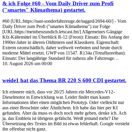
& ich Folge #60 - Vom Daily Driver zum Profi
("smartes" Klimathema)
gestartet.
#60 [URL:https://nast-sonderfahrzeuge.de/tagged/2694-60/] - Vom
Daily Driver zum Profi ("smartes Klimathema") zur Folge
[URL:https://meinbenzundich.letscast.fm/] Allgemeines Gängige
Kfz-Kältemittel im Überblick R-12 (Freon): Einsatz: Bis Anfang der
1990er-Jahre in älteren Oldtimern und Klassikern. Eigenschaft:
Extrem ozonschädlich, daher weltweit verboten und heute durch
moderne Mittel ersetzt. GWP von 11547. R134a (Tetrafluorethan):
Einsatz: Der langjährige Standard für nahezu alle Fahrzeuge…
10. August 2026 um 00:00
weide1
hat das Thema
BR 220 S 600 CDI
gestartet.
Ich erinnere mich, dass vor 20/25 Jahren ein Mercedes-V12-
Dieselmotor in Entwicklung war. Leider findet man kaum
Informationen über einen möglichen Prototyp. Oder vielleicht nur
aus einer Broschüre oder Ähnlichem. Ich habe das hier per KI
gefunden. Aber da muss es doch noch mehr geben, denke ich. Ach
ja, das Emblem ist übrigens gefälscht. Weiß jemand mehr? Die
Übersetzung des Textes im Bild ist etwas fehlerhaft. Google versteht
ihn offenbar nicht ganz.