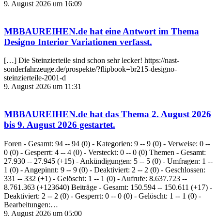
9. August 2026 um 16:09
MBBAUREIHEN.de
hat eine Antwort im Thema
Designo Interior Variationen
verfasst.
[…] Die Steinzierteile sind schon sehr lecker! https://nast-
sonderfahrzeuge.de/prospekte/?flipbook=br215-designo-
steinzierteile-2001-d
9. August 2026 um 11:31
MBBAUREIHEN.de
hat das Thema
2. August 2026
bis 9. August 2026
gestartet.
Foren - Gesamt: 94 -- 94 (0) - Kategorien: 9 -- 9 (0) - Verweise: 0 --
0 (0) - Gesperrt: 4 -- 4 (0) - Versteckt: 0 -- 0 (0) Themen - Gesamt:
27.930 -- 27.945 (+15) - Ankündigungen: 5 -- 5 (0) - Umfragen: 1 --
1 (0) - Angepinnt: 9 -- 9 (0) - Deaktiviert: 2 -- 2 (0) - Geschlossen:
331 -- 332 (+1) - Gelöscht: 1 -- 1 (0) - Aufrufe: 8.637.723 --
8.761.363 (+123640) Beiträge - Gesamt: 150.594 -- 150.611 (+17) -
Deaktiviert: 2 -- 2 (0) - Gesperrt: 0 -- 0 (0) - Gelöscht: 1 -- 1 (0) -
Bearbeitungen:…
9. August 2026 um 05:00