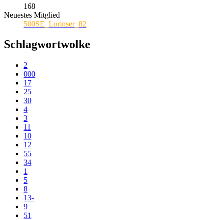
168
Neuestes Mitglied
500SE_Lorinser_82
Schlagwortwolke
2
000
17
25
30
4
3
11
10
12
55
34
1
5
8
13-
9
51