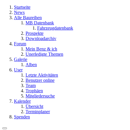
Startseite
News
Alle Baureihen
MB Datenbank
Fahrzeugdatenbank
Prospekte
Downloadarchiv
Forum
Mein Benz & ich
Unerledigte Themen
Galerie
Alben
User
Letzte Aktivitäten
Benutzer online
Team
Trophäen
Mitgliedersuche
Kalender
Übersicht
Terminplaner
Spenden