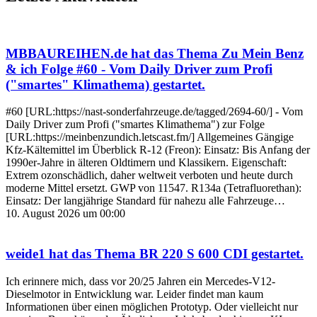
MBBAUREIHEN.de
hat das Thema
Zu Mein Benz
& ich Folge #60 - Vom Daily Driver zum Profi
("smartes" Klimathema)
gestartet.
#60 [URL:https://nast-sonderfahrzeuge.de/tagged/2694-60/] - Vom
Daily Driver zum Profi ("smartes Klimathema") zur Folge
[URL:https://meinbenzundich.letscast.fm/] Allgemeines Gängige
Kfz-Kältemittel im Überblick R-12 (Freon): Einsatz: Bis Anfang der
1990er-Jahre in älteren Oldtimern und Klassikern. Eigenschaft:
Extrem ozonschädlich, daher weltweit verboten und heute durch
moderne Mittel ersetzt. GWP von 11547. R134a (Tetrafluorethan):
Einsatz: Der langjährige Standard für nahezu alle Fahrzeuge…
10. August 2026 um 00:00
weide1
hat das Thema
BR 220 S 600 CDI
gestartet.
Ich erinnere mich, dass vor 20/25 Jahren ein Mercedes-V12-
Dieselmotor in Entwicklung war. Leider findet man kaum
Informationen über einen möglichen Prototyp. Oder vielleicht nur