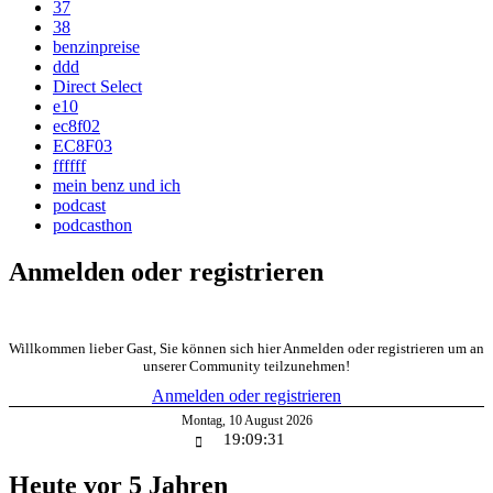
37
38
benzinpreise
ddd
Direct Select
e10
ec8f02
EC8F03
ffffff
mein benz und ich
podcast
podcasthon
Anmelden oder registrieren
Willkommen lieber Gast, Sie können sich hier Anmelden oder registrieren um an
unserer Community teilzunehmen!
Anmelden oder registrieren
Montag
,
10
August
2026
19:09:32
Heute vor 5 Jahren