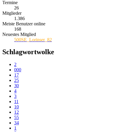
Termine
26
Mitglieder
1.386
Meiste Benutzer online
168
Neuestes Mitglied
500SE_Lorinser_82
Schlagwortwolke
2
000
17
25
30
4
3
11
10
12
55
34
1