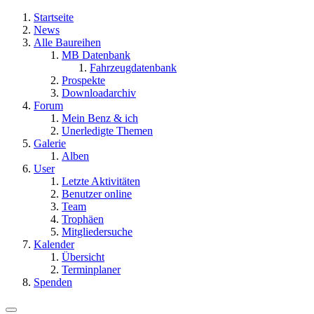
Startseite
News
Alle Baureihen
MB Datenbank
Fahrzeugdatenbank
Prospekte
Downloadarchiv
Forum
Mein Benz & ich
Unerledigte Themen
Galerie
Alben
User
Letzte Aktivitäten
Benutzer online
Team
Trophäen
Mitgliedersuche
Kalender
Übersicht
Terminplaner
Spenden