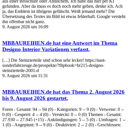
aus einer Broschüre oder Ähnlichem. Ich habe das hier per KI
gefunden. Aber da muss es doch noch mehr geben, denke ich. Ach
ja, das Emblem ist übrigens gefälscht. Weiß jemand mehr? Die
Übersetzung des Textes im Bild ist etwas fehlerhaft. Google versteht
ihn offenbar nicht ganz.
9. August 2026 um 16:09
MBBAUREIHEN.de
hat eine Antwort im Thema
Designo Interior Variationen
verfasst.
[…] Die Steinzierteile sind schon sehr lecker! https://nast-
sonderfahrzeuge.de/prospekte/?flipbook=br215-designo-
steinzierteile-2001-d
9. August 2026 um 11:31
MBBAUREIHEN.de
hat das Thema
2. August 2026
bis 9. August 2026
gestartet.
Foren - Gesamt: 94 -- 94 (0) - Kategorien: 9 -- 9 (0) - Verweise: 0 --
0 (0) - Gesperrt: 4 -- 4 (0) - Versteckt: 0 -- 0 (0) Themen - Gesamt:
27.930 -- 27.945 (+15) - Ankündigungen: 5 -- 5 (0) - Umfragen: 1 --
1 (0) - Angepinnt: 9 -- 9 (0) - Deaktiviert: 2 -- 2 (0) - Geschlossen: