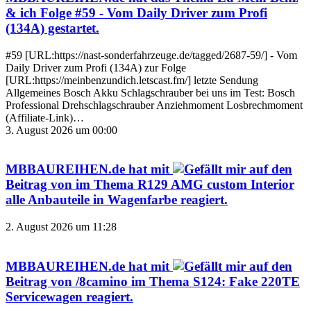
& ich Folge #59 - Vom Daily Driver zum Profi
(134A)
gestartet.
#59 [URL:https://nast-sonderfahrzeuge.de/tagged/2687-59/] - Vom
Daily Driver zum Profi (134A) zur Folge
[URL:https://meinbenzundich.letscast.fm/] letzte Sendung
Allgemeines Bosch Akku Schlagschrauber bei uns im Test: Bosch
Professional Drehschlagschrauber Anziehmoment Losbrechmoment
(Affiliate-Link)…
3. August 2026 um 00:00
MBBAUREIHEN.de
hat mit
auf den
Beitrag von
im Thema
R129 AMG custom Interior
alle Anbauteile in Wagenfarbe
reagiert.
2. August 2026 um 11:28
MBBAUREIHEN.de
hat mit
auf den
Beitrag von
/8camino
im Thema
S124: Fake 220TE
Servicewagen
reagiert.