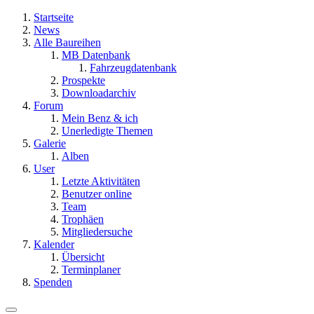
Startseite
News
Alle Baureihen
MB Datenbank
Fahrzeugdatenbank
Prospekte
Downloadarchiv
Forum
Mein Benz & ich
Unerledigte Themen
Galerie
Alben
User
Letzte Aktivitäten
Benutzer online
Team
Trophäen
Mitgliedersuche
Kalender
Übersicht
Terminplaner
Spenden