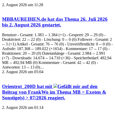
2. August 2026 um 11:28
MBBAUREIHEN.de
hat das Thema
26. Juli 2026
bis 2. August 2026
gestartet.
Benutzer - Gesamt: 1.383 -- 1.384 (+1) - Gesperrt: 29 -- 29 (0) -
Deaktiviert: 22 -- 22 (0) - Löschung: 0 -- 0 (0) Follower - Gesamt: 2
-- 3 (+1) Artikel - Gesamt: 76 -- 76 (0) - Unveröffentlicht: 0 -- 0 (0) -
Aufrufe: 187.368 -- 189.022 (+1654) - Kommentare: 17 -- 17 (0) -
Reaktionen: 20 -- 20 (0) Dateianhänge - Gesamt: 2.984 -- 2.991
(+7) - Downloads: 14.674 -- 14.710 (+36) - Speicherbedarf: 492,94
MB -- 492,94 MB (0) Kommentare - Gesamt: 42 -- 42 (0) -
Antworten: 13 -- 13 (0)…
2. August 2026 um 05:04
Orientrot_200D
hat mit
auf den
Beitrag von
FrankWo
im Thema
MB > Exoten &
Sonstige(s) > 07/2026
reagiert.
2. August 2026 um 01:14