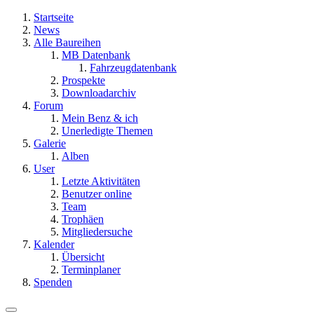
Startseite
News
Alle Baureihen
MB Datenbank
Fahrzeugdatenbank
Prospekte
Downloadarchiv
Forum
Mein Benz & ich
Unerledigte Themen
Galerie
Alben
User
Letzte Aktivitäten
Benutzer online
Team
Trophäen
Mitgliedersuche
Kalender
Übersicht
Terminplaner
Spenden