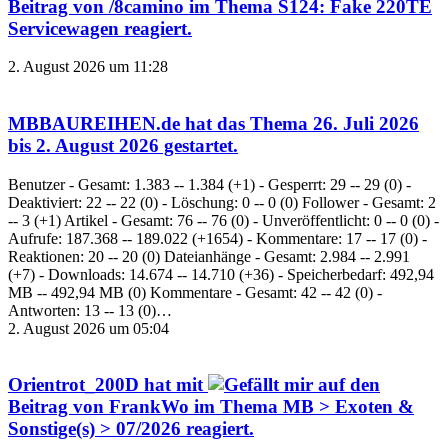
Beitrag von
/8camino
im Thema
S124: Fake 220TE
Servicewagen
reagiert.
2. August 2026 um 11:28
MBBAUREIHEN.de
hat das Thema
26. Juli 2026
bis 2. August 2026
gestartet.
Benutzer - Gesamt: 1.383 -- 1.384 (+1) - Gesperrt: 29 -- 29 (0) -
Deaktiviert: 22 -- 22 (0) - Löschung: 0 -- 0 (0) Follower - Gesamt: 2
-- 3 (+1) Artikel - Gesamt: 76 -- 76 (0) - Unveröffentlicht: 0 -- 0 (0) -
Aufrufe: 187.368 -- 189.022 (+1654) - Kommentare: 17 -- 17 (0) -
Reaktionen: 20 -- 20 (0) Dateianhänge - Gesamt: 2.984 -- 2.991
(+7) - Downloads: 14.674 -- 14.710 (+36) - Speicherbedarf: 492,94
MB -- 492,94 MB (0) Kommentare - Gesamt: 42 -- 42 (0) -
Antworten: 13 -- 13 (0)…
2. August 2026 um 05:04
Orientrot_200D
hat mit
auf den
Beitrag von
FrankWo
im Thema
MB > Exoten &
Sonstige(s) > 07/2026
reagiert.