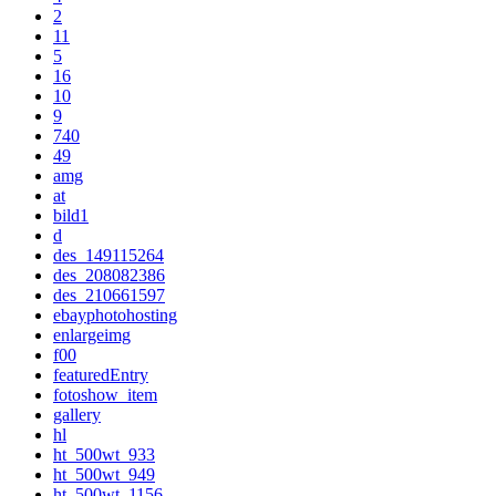
2
11
5
16
10
9
740
49
amg
at
bild1
d
des_149115264
des_208082386
des_210661597
ebayphotohosting
enlargeimg
f00
featuredEntry
fotoshow_item
gallery
hl
ht_500wt_933
ht_500wt_949
ht_500wt_1156