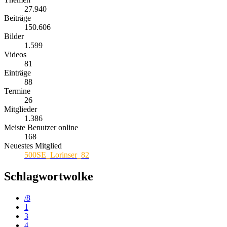
27.940
Beiträge
150.606
Bilder
1.599
Videos
81
Einträge
88
Termine
26
Mitglieder
1.386
Meiste Benutzer online
168
Neuestes Mitglied
500SE_Lorinser_82
Schlagwortwolke
/8
1
3
4