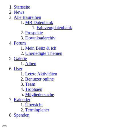
Startseite
News
Alle Baureihen
MB Datenbank
Fahrzeugdatenbank
Prospekte
Downloadarchiv
Forum
Mein Benz & ich
Unerledigte Themen
Galerie
Alben
User
Letzte Aktivitäten
Benutzer online
Team
Trophäen
Mitgliedersuche
Kalender
Übersicht
Terminplaner
Spenden