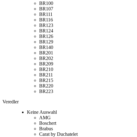
BR100
BR107
BR111
BR116
BR123
BR124
BR126
BR129
BR140
BR201
BR202
BR209
BR210
BR211
BR215
BR220
BR223
Veredler
Keine Auswahl
AMG
Boschert
Brabus
Carat by Duchatelet