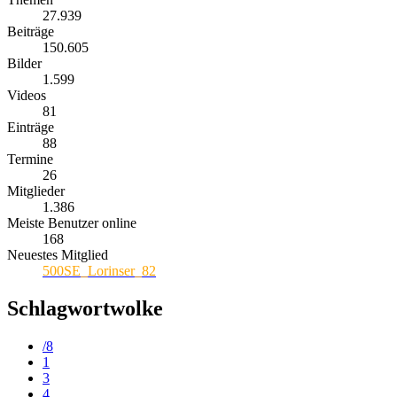
27.939
Beiträge
150.605
Bilder
1.599
Videos
81
Einträge
88
Termine
26
Mitglieder
1.386
Meiste Benutzer online
168
Neuestes Mitglied
500SE_Lorinser_82
Schlagwortwolke
/8
1
3
4