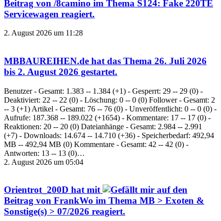
Beitrag von
/8camino
im Thema
S124: Fake 220TE
Servicewagen
reagiert.
2. August 2026 um 11:28
MBBAUREIHEN.de
hat das Thema
26. Juli 2026
bis 2. August 2026
gestartet.
Benutzer - Gesamt: 1.383 -- 1.384 (+1) - Gesperrt: 29 -- 29 (0) -
Deaktiviert: 22 -- 22 (0) - Löschung: 0 -- 0 (0) Follower - Gesamt: 2
-- 3 (+1) Artikel - Gesamt: 76 -- 76 (0) - Unveröffentlicht: 0 -- 0 (0) -
Aufrufe: 187.368 -- 189.022 (+1654) - Kommentare: 17 -- 17 (0) -
Reaktionen: 20 -- 20 (0) Dateianhänge - Gesamt: 2.984 -- 2.991
(+7) - Downloads: 14.674 -- 14.710 (+36) - Speicherbedarf: 492,94
MB -- 492,94 MB (0) Kommentare - Gesamt: 42 -- 42 (0) -
Antworten: 13 -- 13 (0)…
2. August 2026 um 05:04
Orientrot_200D
hat mit
auf den
Beitrag von
FrankWo
im Thema
MB > Exoten &
Sonstige(s) > 07/2026
reagiert.