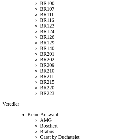
BR100
BR107
BR111
BR116
BR123
BR124
BR126
BR129
BR140
BR201
BR202
BR209
BR210
BR211
BR215
BR220
BR223
Veredler
Keine Auswahl
AMG
Boschert
Brabus
Carat by Duchatelet