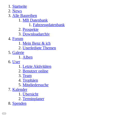
Startseite
News
Alle Baureihen
MB Datenbank
Fahrzeugdatenbank
Prospekte
Downloadarchiv
Forum
Mein Benz & ich
Unerledigte Themen
Galerie
Alben
User
Letzte Aktivitäten
Benutzer online
Team
Trophäen
Mitgliedersuche
Kalender
Übersicht
Terminplaner
Spenden