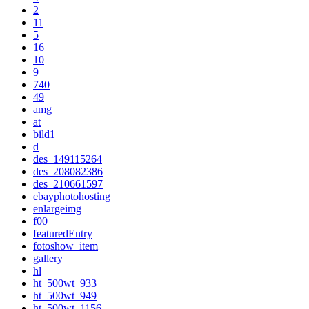
2
11
5
16
10
9
740
49
amg
at
bild1
d
des_149115264
des_208082386
des_210661597
ebayphotohosting
enlargeimg
f00
featuredEntry
fotoshow_item
gallery
hl
ht_500wt_933
ht_500wt_949
ht_500wt_1156