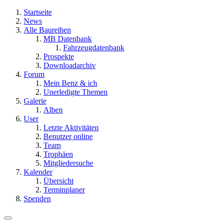
Startseite
News
Alle Baureihen
MB Datenbank
Fahrzeugdatenbank
Prospekte
Downloadarchiv
Forum
Mein Benz & ich
Unerledigte Themen
Galerie
Alben
User
Letzte Aktivitäten
Benutzer online
Team
Trophäen
Mitgliedersuche
Kalender
Übersicht
Terminplaner
Spenden