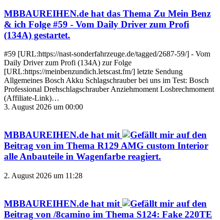
MBBAUREIHEN.de
hat das Thema
Zu Mein Benz
& ich Folge #59 - Vom Daily Driver zum Profi
(134A)
gestartet.
#59 [URL:https://nast-sonderfahrzeuge.de/tagged/2687-59/] - Vom
Daily Driver zum Profi (134A) zur Folge
[URL:https://meinbenzundich.letscast.fm/] letzte Sendung
Allgemeines Bosch Akku Schlagschrauber bei uns im Test: Bosch
Professional Drehschlagschrauber Anziehmoment Losbrechmoment
(Affiliate-Link)…
3. August 2026 um 00:00
MBBAUREIHEN.de
hat mit
auf den
Beitrag von
im Thema
R129 AMG custom Interior
alle Anbauteile in Wagenfarbe
reagiert.
2. August 2026 um 11:28
MBBAUREIHEN.de
hat mit
auf den
Beitrag von
/8camino
im Thema
S124: Fake 220TE