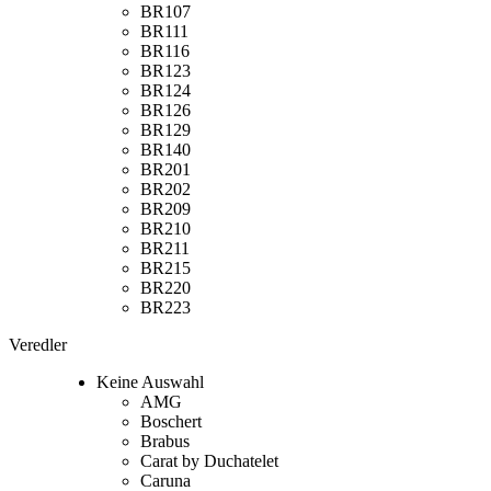
BR107
BR111
BR116
BR123
BR124
BR126
BR129
BR140
BR201
BR202
BR209
BR210
BR211
BR215
BR220
BR223
Veredler
Keine Auswahl
AMG
Boschert
Brabus
Carat by Duchatelet
Caruna