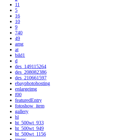
11
5
16
10
9
740
49
amg
at
bild1
d
des_149115264
des_208082386
des_210661597
ebayphotohosting
enlargeimg
f00
featuredEntry
fotoshow_item
gallery
hl
ht_500wt_933
ht_500wt_949
ht_500wt_1156
imgrc