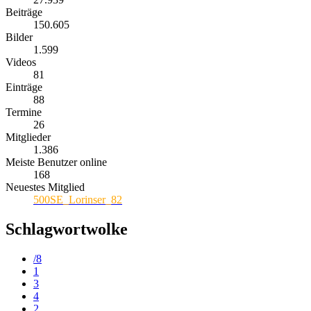
Beiträge
150.605
Bilder
1.599
Videos
81
Einträge
88
Termine
26
Mitglieder
1.386
Meiste Benutzer online
168
Neuestes Mitglied
500SE_Lorinser_82
Schlagwortwolke
/8
1
3
4
2