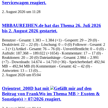
Servicewagen
reagiert.
2. August 2026 um 11:28
MBBAUREIHEN.de
hat das Thema
26. Juli 2026
bis 2. August 2026
gestartet.
Benutzer - Gesamt: 1.383 -- 1.384 (+1) - Gesperrt: 29 -- 29 (0) -
Deaktiviert: 22 -- 22 (0) - Löschung: 0 -- 0 (0) Follower - Gesamt: 2
-- 3 (+1) Artikel - Gesamt: 76 -- 76 (0) - Unveröffentlicht: 0 -- 0 (0) -
Aufrufe: 187.368 -- 189.022 (+1654) - Kommentare: 17 -- 17 (0) -
Reaktionen: 20 -- 20 (0) Dateianhänge - Gesamt: 2.984 -- 2.991
(+7) - Downloads: 14.674 -- 14.710 (+36) - Speicherbedarf: 492,94
MB -- 492,94 MB (0) Kommentare - Gesamt: 42 -- 42 (0) -
Antworten: 13 -- 13 (0)…
2. August 2026 um 05:04
Orientrot_200D
hat mit
auf den
Beitrag von
FrankWo
im Thema
MB > Exoten &
Sonstige(s) > 07/2026
reagiert.