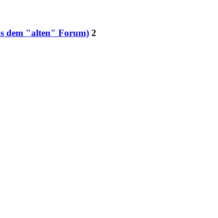
aus dem "alten" Forum)
2